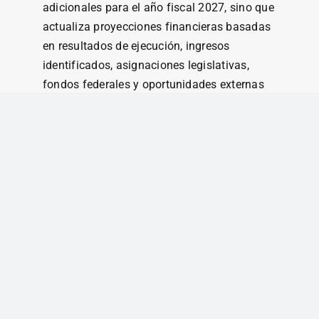
adicionales para el año fiscal 2027, sino que
actualiza proyecciones financieras basadas
en resultados de ejecución, ingresos
identificados, asignaciones legislativas,
fondos federales y oportunidades externas
de investigación y subvención.
Con esta acción, la Universidad de Puerto
Rico reafirma su compromiso con una
administración fiscal responsable, la
transparencia institucional, la protección del
acceso a la educación pública, la estabilidad
de su comunidad universitaria y el
fortalecimiento de su rol como motor
académico, científico y económico de Puerto
Rico.