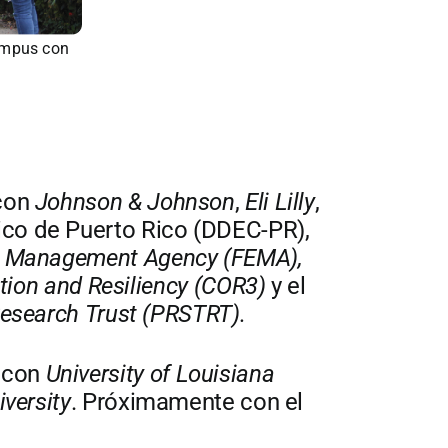
ampus con
 con
Johnson & Johnson
,
Eli Lilly
,
co de Puerto Rico (DDEC-PR),
y Management Agency (FEMA),
ction and Resiliency (COR3)
y el
Research Trust (PRSTRT).
 con
University of Louisiana
versity
. Próximamente con el