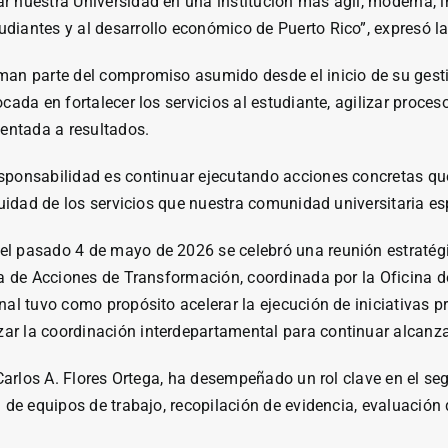
r nuestra Universidad en una institución más ágil, moderna, 
diantes y al desarrollo económico de Puerto Rico”, expresó l
rman parte del compromiso asumido desde el inicio de su ges
cada en fortalecer los servicios al estudiante, agilizar proces
ientada a resultados.
sponsabilidad es continuar ejecutando acciones concretas que 
inuidad de los servicios que nuestra comunidad universitaria e
l pasado 4 de mayo de 2026 se celebró una reunión estratégi
Ola de Acciones de Transformación, coordinada por la Oficina 
al tuvo como propósito acelerar la ejecución de iniciativas pri
ar la coordinación interdepartamental para continuar alcanza
r Carlos A. Flores Ortega, ha desempeñado un rol clave en el
ón de equipos de trabajo, recopilación de evidencia, evaluaci