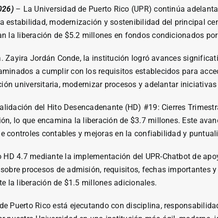
026)
– La Universidad de Puerto Rico (UPR) continúa adelanta
a estabilidad, modernización y sostenibilidad del principal cent
an la liberación de $5.2 millones en fondos condicionados p
a. Zayira Jordán Conde, la institución logró avances significat
aminados a cumplir con los requisitos establecidos para acc
ión universitaria, modernizar procesos y adelantar iniciativas e
validación del Hito Desencadenante (HD) #19: Cierres Trimest
ón, lo que encamina la liberación de $3.7 millones. Este avan
de controles contables y mejoras en la confiabilidad y puntual
to HD 4.7 mediante la implementación del UPR-Chatbot de apo
sobre procesos de admisión, requisitos, fechas importantes y
e la liberación de $1.5 millones adicionales.
e Puerto Rico está ejecutando con disciplina, responsabilidad