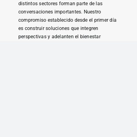
distintos sectores forman parte de las
conversaciones importantes. Nuestro
compromiso establecido desde el primer día
es construir soluciones que integren
perspectivas y adelanten el bienestar
institucional”, puntualizó.
La administración universitaria reiteró su
compromiso con la planificación estratégica,
la transparencia institucional y la
colaboración multisectorial como pilares
fundamentales para asegurar la continuidad
académica y el fortalecimiento institucional
de la Universidad de Puerto Rico.